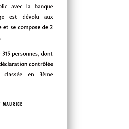
blic avec la banque
age est dévolu aux
le et se compose de 2
.
ir 315 personnes, dont
 déclaration contrôlée
t classée en 3ème
T MAURICE